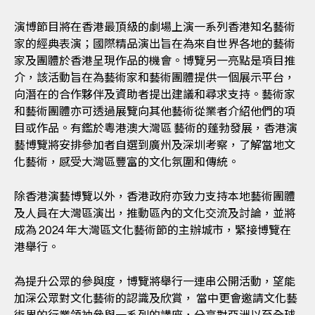
演博節目將在香港最頂級的劇場上演一系列香港知名藝術
家的經典表演；國際精品演出旨在為來自世界各地的藝術
家及團體於香港呈現作品的機會。博覽另一亮點是項目推
介，該活動旨在為藝術家和藝術團體提供一個展示平台，
向潛在的合作夥伴及資助者提出建議和尋求支持。藝術家
和藝術團體亦可透過展覽向其他藝術從業者介紹他們的項
目或作品。有鑑於粵港澳大灣區 藝術的蓬勃發展，香港演
藝博覽將安排參加者自選到廣州及深圳考察，了解當地文
化藝術，感受大灣區豐富的文化氛圍和傳統。
除香港演藝博覽以外，香港政府亦致力支持本地藝術團體
及人員在大灣區演出，推動區內的文化交流及討論，並將
成為 2024 年大灣區文化藝術節的主辦城市，緊接博覽在
港舉行。
為提升公眾的參與度，博覽將舉行一連串公開活動，望能
加深公眾對文化藝術的認識及欣賞， 當中更會邀請文化藝
術界的行業領袖參與一系列的講座，分享對亞洲以至全球