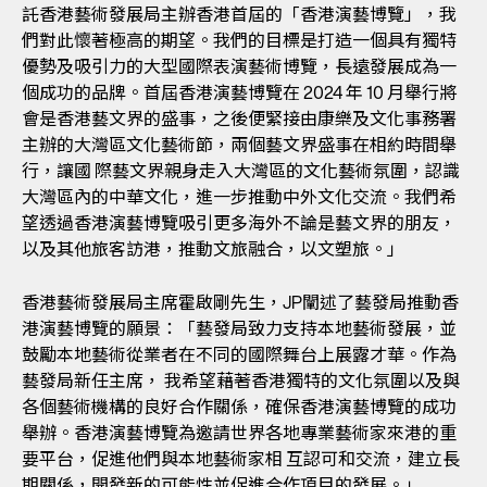
託香港藝術發展局主辦香港首屆的「香港演藝博覽」，我
們對此懷著極高的期望。我們的目標是打造一個具有獨特
優勢及吸引力的大型國際表演藝術博覽，長遠發展成為一
個成功的品牌。首屆香港演藝博覽在 2024 年 10 月舉行將
會是香港藝文界的盛事，之後便緊接由康樂及文化事務署
主辦的大灣區文化藝術節，兩個藝文界盛事在相約時間舉
行，讓國 際藝文界親身走入大灣區的文化藝術氛圍，認識
大灣區內的中華文化，進一步推動中外文化交流。我們希
望透過香港演藝博覽吸引更多海外不論是藝文界的朋友，
以及其他旅客訪港，推動文旅融合，以文塑旅。」
香港藝術發展局主席霍啟剛先生，JP闡述了藝發局推動香
港演藝博覽的願景：「藝發局致力支持本地藝術發展，並
鼓勵本地藝術從業者在不同的國際舞台上展露才華。作為
藝發局新任主席， 我希望藉著香港獨特的文化氛圍以及與
各個藝術機構的良好合作關係，確保香港演藝博覽的成功
舉辦。香港演藝博覽為邀請世界各地專業藝術家來港的重
要平台，促進他們與本地藝術家相 互認可和交流，建立長
期關係，開發新的可能性並促進合作項目的發展。」