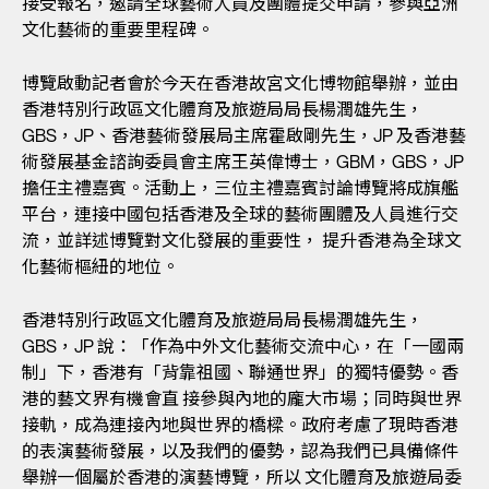
接受報名，邀請全球藝術人員及團體提交申請，參與亞洲
文化藝術的重要里程碑。
博覽啟動記者會於今天在香港故宮文化博物館舉辦，並由
香港特別行政區文化體育及旅遊局局長楊潤雄先生，
GBS，JP、香港藝術發展局主席霍啟剛先生，JP 及香港藝
術發展基金諮詢委員會主席王英偉博士，GBM，GBS，JP
擔任主禮嘉賓。活動上，三位主禮嘉賓討論博覽將成旗艦
平台，連接中國包括香港及全球的藝術團體及人員進行交
流，並詳述博覽對文化發展的重要性， 提升香港為全球文
化藝術樞紐的地位。
香港特別行政區文化體育及旅遊局局長楊潤雄先生，
GBS，JP 說：「作為中外文化藝術交流中心，在「一國兩
制」下，香港有「背靠祖國、聯通世界」的獨特優勢。香
港的藝文界有機會直 接參與內地的龐大市場；同時與世界
接軌，成為連接內地與世界的橋樑。政府考慮了現時香港
的表演藝術發展，以及我們的優勢，認為我們已具備條件
舉辦一個屬於香港的演藝博覽，所以 文化體育及旅遊局委