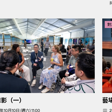
對
掠影（一）
藝
年10月10日 (週六) 11:00
2