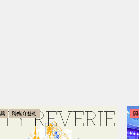
與
跨媒介藝術
開