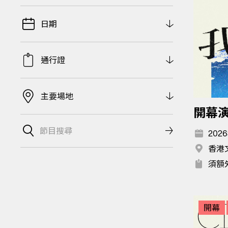
日期
通行證
主要場地
開幕
2026
香港
須額
開幕