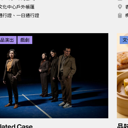
文化中心戶外帳篷
通行證、一日通行證
品演出
戲劇
文
olated Case
品