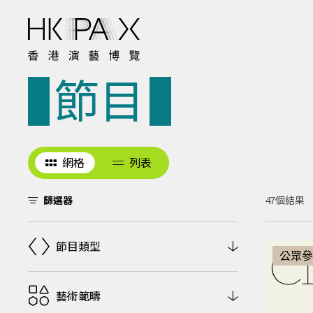
節目
網格
列表
47個結果
篩選器
節目類型
公眾參
藝術範疇