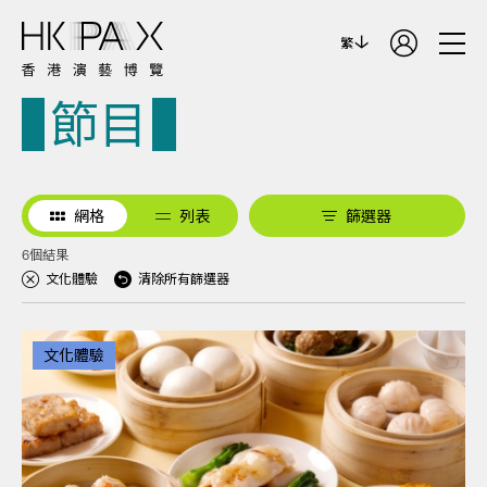
繁
節目
網格
列表
篩選器
6個結果
文化體驗
清除所有篩選器
文化體驗