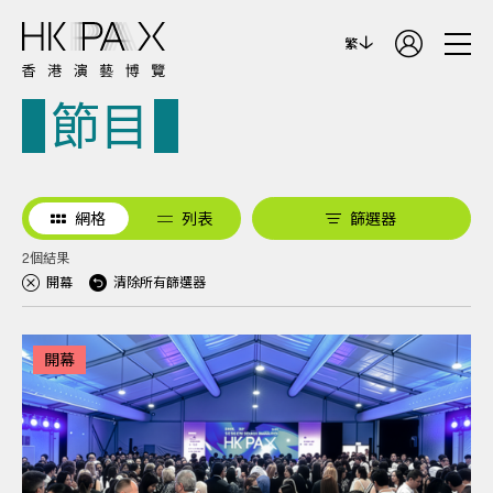
繁
節目
網格
列表
篩選器
2個結果
開幕
清除所有篩選器
開幕