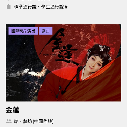
標準通行證、學生通行證 #
國際精品演出
戲曲
金蓮
端．藝坊 (中國內地)