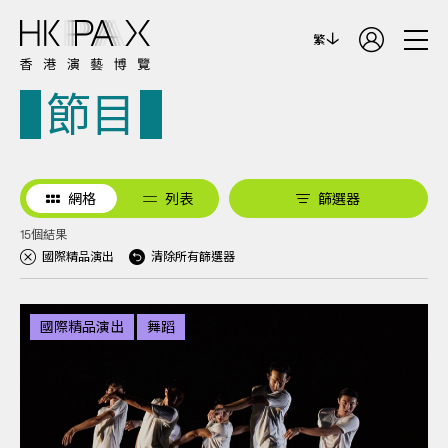
繁
節目
網格
列表
篩選器
15個結果
國際精品演出
清除所有篩選器
國際精品演出
舞蹈