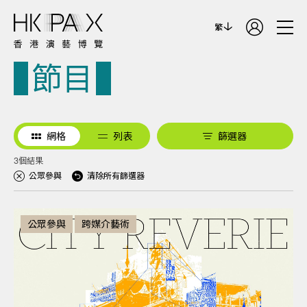
繁
節目
網格
列表
篩選器
3個結果
公眾參與
清除所有篩選器
公眾參與
跨媒介藝術