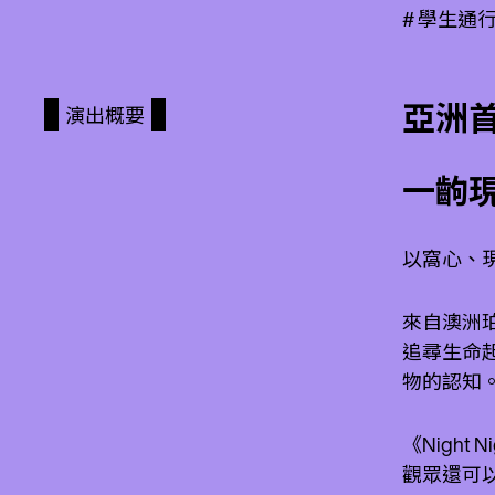
# 學生
亞洲
演出概要
一齣
以窩心、
來自澳洲珀斯
追尋生命
物的認知
《Nigh
觀眾還可