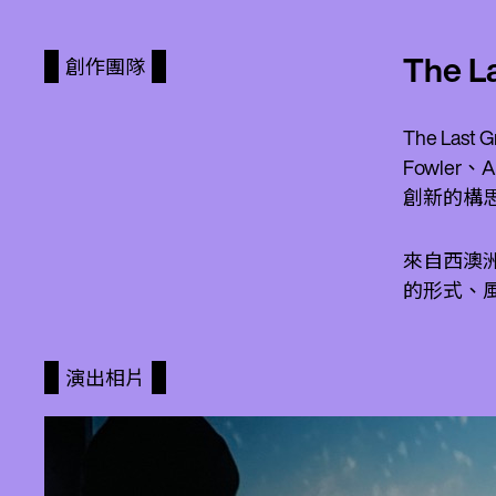
The L
創作團隊
The Las
Fowler
創新的構
來自西澳洲
的形式、
演出相片