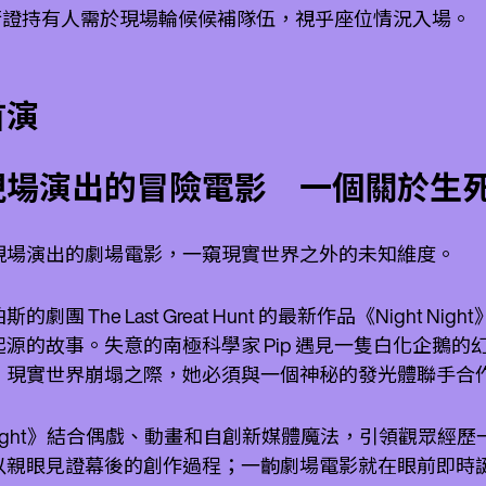
通行證持有人需於現場輪候候補隊伍，視乎座位情況入場。
首演
現場演出的冒險電影 一個關於生
現場演出的劇場電影，一窺現實世界之外的未知維度。
的劇團 The Last Great Hunt 的最新作品《Nig
起源的故事。失意的南極科學家 Pip 遇見一隻白化企鵝
。現實世界崩塌之際，她必須與一個神秘的發光體聯手合
t Night》結合偶戲、動畫和自創新媒體魔法，引領觀
以親眼見證幕後的創作過程；一齣劇場電影就在眼前即時