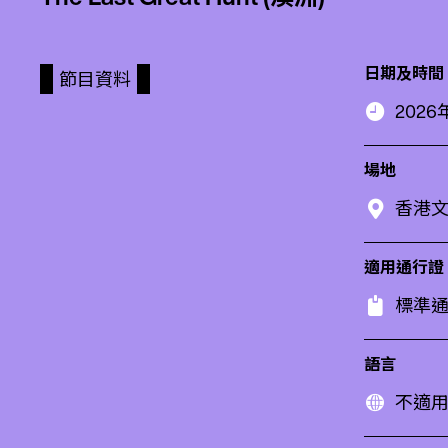
日期及時間
節目資料
2026年
場地
香港
適用通行證
標準通
語言
不適