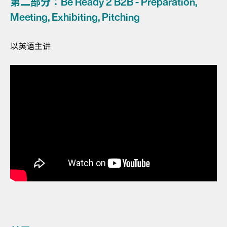
第二部分：Be Ready 2 B2B - Preparation,
Meeting, Exhibiting, Pitching
以英语主讲