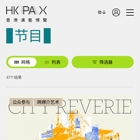
简
节目
网格
列表
筛选器
47个结果
公众参与
跨媒介艺术