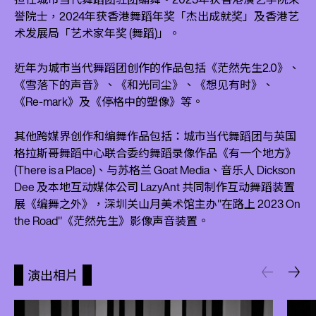
誉院士，2024年获香港舞蹈年奖「杰出成就奖」及香港艺
术发展局「艺术家年奖 (舞蹈)」。
近年为城市当代舞蹈团创作的作品包括《茫然先生2.0》、
《雪落下的声音》、《和光同尘》、《想见有时》、
《Re-mark》及《停格中的塑像》等。
其他跨媒界创作和编舞作品包括：城市当代舞蹈团与英国
格拉斯哥舞蹈中心联合委约舞蹈录像作品《有一个地方》
(There is a Place)、与苏格兰 Goat Media、音乐人 Dickson
Dee 及本地互动媒体公司 LazyAnt 共同制作互动舞蹈装置
展《编舞之外》，深圳关山月美术馆主办"在路上 2023 On
the Road"《茫然先生》影像声音装置。
演出相片