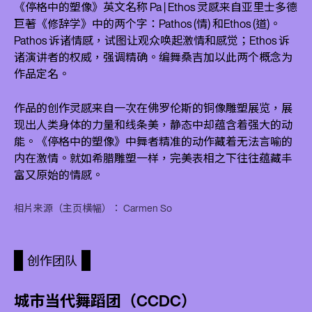
《停格中的塑像》英文名称 Pa | Ethos 灵感来自亚里士多德
巨著《修辞学》中的两个字：Pathos (情) 和Ethos (道)。
Pathos 诉诸情感，试图让观众唤起激情和感觉；Ethos 诉
诸演讲者的权威，强调精确。编舞桑吉加以此两个概念为
作品定名。
作品的创作灵感来自一次在佛罗伦斯的铜像雕塑展览，展
现出人类身体的力量和线条美，静态中却蕴含着强大的动
能。《停格中的塑像》中舞者精准的动作藏着无法言喻的
内在激情。就如希腊雕塑一样，完美表相之下往往蕴藏丰
富又原始的情感。
相片来源（主页横幅）： Carmen So
创作团队
城市当代舞蹈团（CCDC）