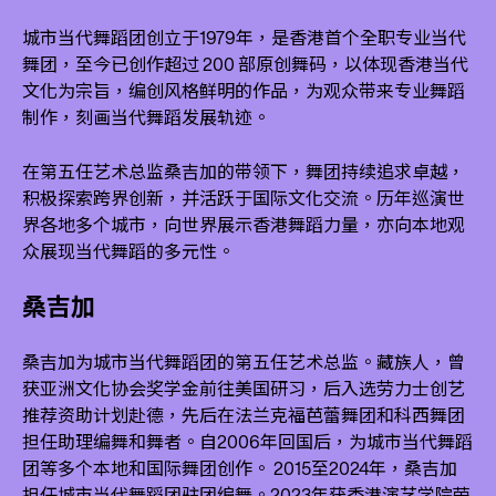
城市当代舞蹈团创立于1979年，是香港首个全职专业当代
舞团，至今已创作超过 200 部原创舞码，以体现香港当代
文化为宗旨，编创风格鲜明的作品，为观众带来专业舞蹈
制作，刻画当代舞蹈发展轨迹。
在第五任艺术总监桑吉加的带领下，舞团持续追求卓越，
积极探索跨界创新，并活跃于国际文化交流。历年巡演世
界各地多个城市，向世界展示香港舞蹈力量，亦向本地观
众展现当代舞蹈的多元性。
桑吉加
桑吉加为城市当代舞蹈团的第五任艺术总监。藏族人，曾
获亚洲文化协会奖学金前往美国研习，后入选劳力士创艺
推荐资助计划赴德，先后在法兰克福芭蕾舞团和科西舞团
担任助理编舞和舞者。自2006年回国后，为城市当代舞蹈
团等多个本地和国际舞团创作。 2015至2024年，桑吉加
担任城市当代舞蹈团驻团编舞。2023年获香港演艺学院荣