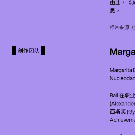
由此，《J
思。
相片来源（主页横
Marg
创作团队
Margar
Nucleod
Bali 在
(Alexande
西斯奖 (Gyu
Achieveme