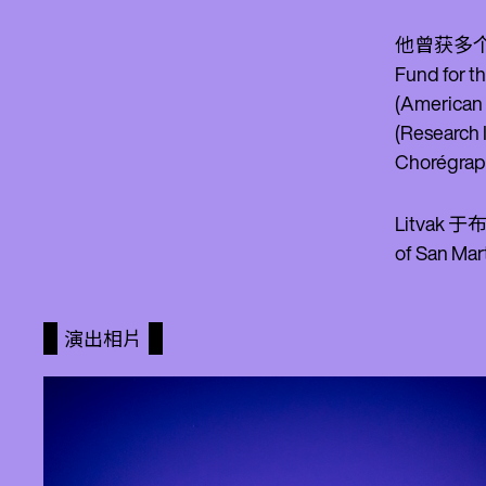
他曾获多个奖
Fund for 
(Americ
(Researc
Chorégraph
Litva
of San M
演出相片