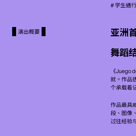
# 学生
亚洲
演出概要
舞蹈
《Juego 
就。作品
个承载着
作品最具威
段、图像
过往经验