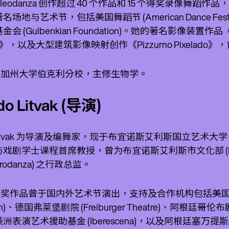
 Nucleodanza 创作超过 40 个作品和 15 个得奖
地与艺术节，包括美国舞蹈节 (American Dance Festiva
 (Gulbenkian Foundation)。她的著名影像装置作品《Ho
ivas》，以及大型建筑影像映射创作《Pizzurno Pixe
毕业于加州大学伯克利分校，主修生物学。
do Litvak (导演)
Litvak 为导演及编舞家，现于布宜诺斯艾利斯国立艺术大学 (National Uni
剧学士课程首席教授，曾为布宜诺斯艾利斯市文化部 (Ministry of
to Prodanza) 之行政总监。
 的得奖作品曾于国内外艺术节演出，支持及合作机构包括美国古根汉姆基
on)、德国弗莱堡剧院 (Freiburger Theatre)、阿根廷哥伦布剧院实验
演艺术援助基金 (Iberescena)，以及阿根廷塞万提斯剧院 (Cerv