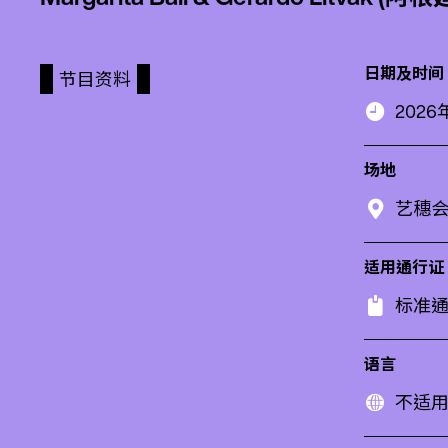
日期及时间
节目资料
2026年1
场地
艺穗
适用通行证
标准通
语言
不适