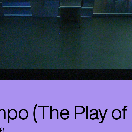
po (The Play of
廷)