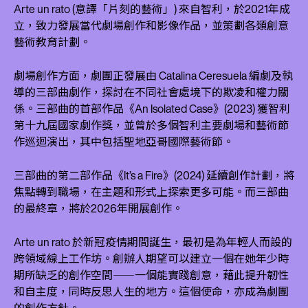
Arte un rato (意譯「片刻的藝術」) 來自智利，於2021年成
立，致力發展當代劇場創作和影像作品，並策劃各類創意
藝術教育計劃。
劇場創作方面，劇團正發展由 Catalina Ceresuela 編劇及執
導的三部曲劇作，探討在不同社會處境下的欺凌和權力關
係。三部曲的首部作品《An Isolated Case》(2023) 獲智利
第十九屆國家劇作獎，並曾於多個智利主要劇場和藝術節
作巡迴演出，其中包括聖地亞哥國際藝術節。
三部曲的第二部作品《It’s a Fire》(2024) 延續創作計劃，將
焦點轉到職場，在主題和形式上探索更多可能。而三部曲
的最終章，將於2026年開展創作。
Arte un rato 於新冠疫情期間誕生，最初是為年輕人而設的
跨領域線上工作坊。創辦人期望可以建立一個在她年少時
期所缺乏的創作空間⸺一個能實踐創意，藉此提升韌性
和自主度，同時反思人生的地方。這個使命，亦成為劇團