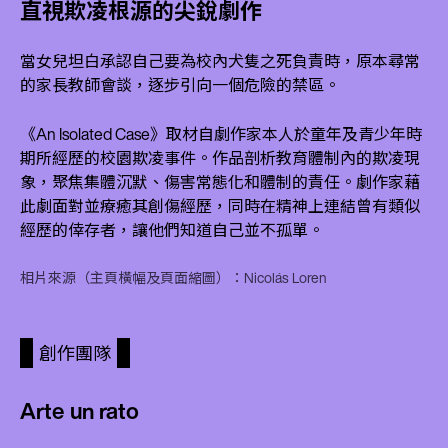
直視欺凌根源的尖銳劇作
當女兒坦白承認自己要為校內犬隻之死負責時，原本尋常
的家長教師會談，逐步引向一個危險的禁區。
《An Isolated Case》取材自劇作家本人於童年及青少年時
期所經歷的校園欺凌事件。作品剖析教育體制內的欺凌現
象，聚焦集體沉默、傷害常態化和體制的責任。劇作家藉
此劇面對並療癒其創傷經歷，同時在精神上連結曾有類似
經歷的倖存者，讓他們知道自己並不孤單。
相片來源（主頁橫幅及頁面縮圖）：Nicolás Loren
創作團隊
Arte un rato