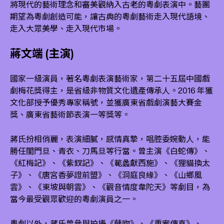
將現代的藝術理念和審美觀納入古老的粵劇表演中。藝團
期望為粵劇創造可能，讓古典的粵劇藝術走入現代語境、
走入大眾美學、走入現代市場。
蔣文端 (主演)
國家一級演員，著名粵劇表演藝術家，第二十五屆中國戲
劇梅花獎得主，是省級非物質文化遺產傳承人。2016 年獲
文化部授予優秀專家稱號，並獲廣東省戲劇演藝大賽金
獎、廣東省藝術節表演一等獎等。
蔣氏扮相俏麗，表演細膩，感情真摯，唱腔委婉動人，能
勝任閨門旦、青衣、刀馬旦等行當。曾主演《白蛇傳》、
《紅梅記》、《紫釵記》、《範蠡獻西施》、《狸貓換太
子》、《唐宮香夢證前盟》、《洞庭良緣》、《山鄉風
雲》、《東坡與朝雲》、《觀音情度韋陀天》等劇目，為
當今最受觀眾歡迎的粵劇演員之一。
粵劇以外，蔣氏曾參與拍攝《孽吻》、《重案傳真》、