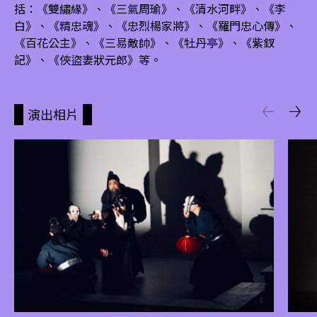
括：《雙繡緣》、《三氣周瑜》、《清水河畔》、《李
白》、《精忠魂》、《忠烈楊家將》、《羅門忠心傳》、
《百花公主》、《三易敵帥》、《牡丹亭》、《紫釵
記》、《俠盜妻狀元郎》等。
演出相片