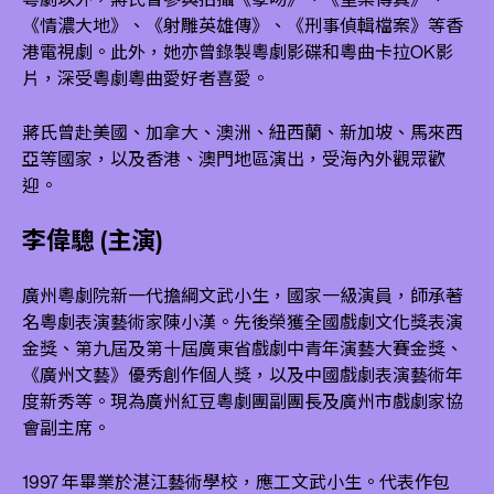
《情濃大地》、《射雕英雄傳》、《刑事偵輯檔案》等香
港電視劇。此外，她亦曾錄製粵劇影碟和粵曲卡拉OK影
片，深受粵劇粵曲愛好者喜愛。
蔣氏曾赴美國、加拿大、澳洲、紐西蘭、新加坡、馬來西
亞等國家，以及香港、澳門地區演出，受海內外觀眾歡
迎。
李偉驄 (主演)
廣州粵劇院新一代擔綱文武小生，國家一級演員，師承著
名粵劇表演藝術家陳小漢。先後榮獲全國戲劇文化獎表演
金獎、第九屆及第十屆廣東省戲劇中青年演藝大賽金獎、
《廣州文藝》優秀創作個人獎，以及中國戲劇表演藝術年
度新秀等。現為廣州紅豆粵劇團副團長及廣州市戲劇家協
會副主席。
1997 年畢業於湛江藝術學校，應工文武小生。代表作包