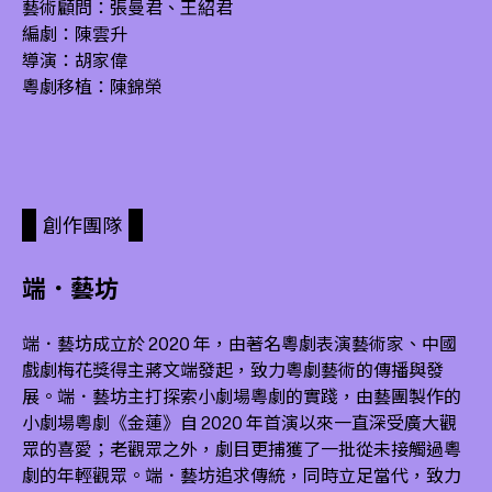
藝術顧問：張曼君、王紹君
編劇：陳雲升
導演：胡家偉
粵劇移植：陳錦榮
創作團隊
端．藝坊
端．藝坊成立於 2020 年，由著名粵劇表演藝術家、中國
戲劇梅花獎得主蔣文端發起，致力粵劇藝術的傳播與發
展。端．藝坊主打探索小劇場粵劇的實踐，由藝團製作的
小劇場粵劇《金蓮》自 2020 年首演以來一直深受廣大觀
眾的喜愛；老觀眾之外，劇目更捕獲了一批從未接觸過粵
劇的年輕觀眾。端．藝坊追求傳統，同時立足當代，致力