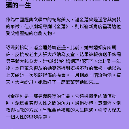
蓮的一生
作為中國經典文學中的蛇蠍美人，潘金蓮曾是淫慾與貪婪
的象徵，但小劇場粵劇《金蓮》，則以嶄新角度重現這位
受父權壓迫的悲劇人物。
認識武松時，潘金蓮芳齡正盛。此前，她對婚姻有所期
許，反抗被老主人張大戶納為妾室，結果被報復送予侏儒
男子武大郎為妻，她知道她的婚姻理想死了。怎料到一年
後，本已萬念俱灰的她突然遇到挺拔不群的武松，她以為
上天給她一次夙願得償的機會。一月相處，暗流洶湧。這
天，大雪紛飛，她做好了一席酒菜等他回來……
《金蓮》是一部另闢蹊徑的作品，它繞過慣常的價值批
判，聚焦道德與人性之間的角力，通過夢境、意識流、倒
敘與插敘的方式，呈現金蓮複雜的人生際遇，引發人深思
一個人性的思辨命題。