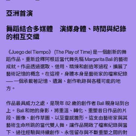
亞洲首演
舞蹈結合多媒體 演繹身體、時間與紀錄
的相互交織
《Juego del Tiempo》 (The Play of Time) 是一個創新的舞
蹈作品，重新詮釋阿根廷當代舞先驅 Margarita Bali 的藝術
成就。作品透過選取、借用、精煉和創造等過程，擴展了
藝術記憶的概念。在這裡，身體本身是藝術家的檔案紀錄
── 一個承載著記憶、遺漏、創作軌跡與各種可能的地
方。
作品最具威力之處，是現年 82 歲的創作者 Bali 親身站到台
上。 Bali 和她的身影，將重溫、轉化、重塑昔日作品的片
段、圖像、創作草圖、以至靈感雛形。這支由藝術家與其
藝術生命所跳的當代雙人舞，讓作品開啟了檔案紀錄與當
下、過往經驗與持續創作、永恆留存與不斷重塑之間的對