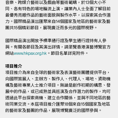
音樂、跨媒介藝術以及戲曲等藝術範疇，於13個大小不
同、各有特色的場地輪流上演，讓業內人士全面了解目前
最優秀亮眼作品的藝術面貌與製作水平，以探索其合作潛
力。國際精品演出匯聚來自14個國家及地區的藝術家及藝
團共15個精彩節目，展現廣泛而多元的國際視野。
國際精品演出開放予標準通行證及學生通行證持有人參
與。有關各節目及其演出詳情，請瀏覽香港演藝博覽官方
網站
www.hkpax.org.hk
。節目名單詳見附件。
項目推介
項目推介為來自全球的藝術家及表演藝術團體提供平台，
向國際策展人、主辦方、製作人、代理人、場地、資助機
構及藝術專業人士推介項目。無論是創作初期的構思、發
展中的作品，或已成熟並具巡演及合作潛力的製作，均可
透過此平台探索商機、建立合作關係，並與不同地區的藝
術同業交流。本屆項目推介匯聚18個來自15個國家及地區
的藝術家及藝團的作品，展現博覽廣泛的國際參與。