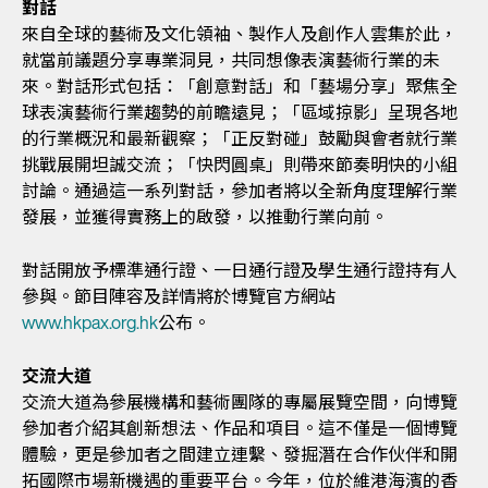
對話
來自全球的藝術及文化領袖、製作人及創作人雲集於此，
就當前議題分享專業洞見，共同想像表演藝術行業的未
來。對話形式包括：「創意對話」和「藝場分享」聚焦全
球表演藝術行業趨勢的前瞻遠見；「區域掠影」呈現各地
的行業概況和最新觀察；「正反對碰」鼓勵與會者就行業
挑戰展開坦誠交流；「快閃圓桌」則帶來節奏明快的小組
討論。通過這一系列對話，參加者將以全新角度理解行業
發展，並獲得實務上的啟發，以推動行業向前。
對話開放予標準通行證、一日通行證及學生通行證持有人
參與。節目陣容及詳情將於博覽官方網站
www.hkpax.org.hk
公布。
交流大道
交流大道為參展機構和藝術團隊的專屬展覽空間，向博覽
參加者介紹其創新想法、作品和項目。這不僅是一個博覽
體驗，更是參加者之間建立連繫、發掘潛在合作伙伴和開
拓國際市場新機遇的重要平台。今年，位於維港海濱的香