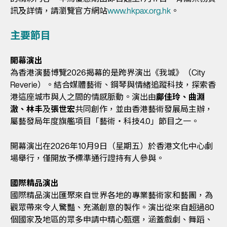
訊及詳情，請瀏覽官方網站
www.hkpax.org.hk
。
主要節目
開幕演出
為香港演藝博覽2026揭幕的是跨界演出《我城》（City
Reverie）。結合媒體藝術、鋼琴與情緒追蹤科技，探索香
港這座城市與人之間的情感脈動。演出由
鄺佳玲、曲淵
澈、林丰
及
張世宏
共同創作，並由香港藝術發展局主辦，
屬藝發局年度旗艦項目「藝術・科技4.0」節目之一。
開幕演出在2026年10月9日（星期五）於香港文化中心劇
場舉行，僅開放予標準通行證持有人參與。
國際精品演出
國際精品演出匯聚來自世界各地的專業藝術家和藝團，為
觀眾帶來令人驚豔、充滿創意的製作。演出從來自超過80
個國家及地區的眾多申請中精心甄選，涵蓋戲劇、舞蹈、