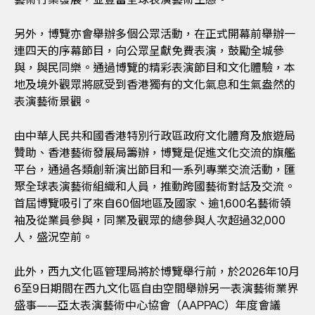
另外，博覽亦會舉辦多個公眾活動，在正式開幕前舉辦一
連四天的序幕節目，向公眾呈獻免費表演，鼓勵全城參
與，與民同樂。通過博覽的精彩表演節目和文化體驗，本
地及境外觀眾將感受到香港獨有的文化氣息和生氣盎然的
表演藝術景觀。
由中華人民共和國香港特別行政區政府文化體育及旅遊局
贊助、香港藝術發展局籌辦，博覽是促進文化交流的旗艦
平台，通過各類創新演出節目和一系列專業交流活動，匯
聚全球表演藝術組織和人員，推動跨國藝術對話及交流。
首屆博覽吸引了來自60個地區及國家、逾1,600名藝術領
袖及從業員參與，同業及觀眾的總參與人次超過32,000
人，盛況空前。
此外，西九文化區管理局將於博覽舉行前，於2026年10月
6至9日期間在西九文化區自由空間舉辦另一表演藝術業界
盛事——亞太表演藝術中心協會（AAPPAC）年度會議