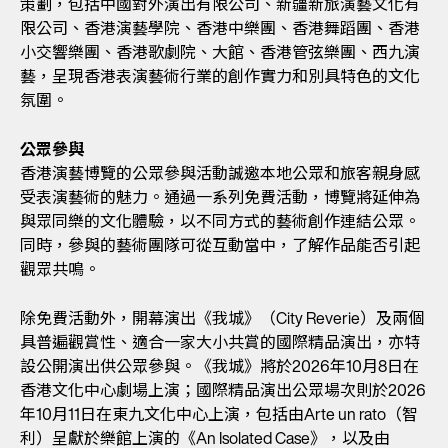
策劃，包括中國對外演出有限公司、新疆新旅演藝文化有
限公司、香港演藝學院、香港中樂團、香港舞蹈團、香港
小交響樂團、香港歌劇院、大館、香港管弦樂團、西九演
藝，呈現香港表演藝術行業的創作實力和別具特色的文化
氛圍。
公眾參與
香港演藝博覽的公眾參與活動誠邀本地公眾和旅客親身感
受表演藝術的魅力。通過一系列免費活動，博覽將延伸為
與眾同樂的文化體驗，以不同方式的藝術創作連結公眾。
同時，參與的藝術團隊可從互動當中，了解作品能否引起
觀眾共鳴。
除免費活動外，開幕演出《我城》（City Reverie）及兩個
具普遍觀賞性、適合一家大小共賞的國際精品演出，亦特
設公開演出供公眾參與。《我城》將於2026年10月8日在
香港文化中心劇場上演；國際精品演出公眾場次則於2026
年10月11日在東九文化中心上演，包括由Arte un rato（智
利）呈獻於樂館上演的《An Isolated Case》，以及由