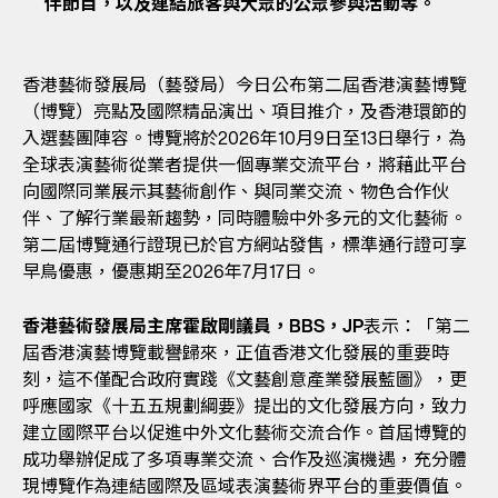
伴節目，以及連結旅客與大眾的公眾參與活動等。
香港藝術發展局（藝發局）今日公布第二屆香港演藝博覽
（博覽）亮點及國際精品演出、項目推介，及香港環節的
入選藝團陣容。博覽將於2026年10月9日至13日舉行，為
全球表演藝術從業者提供一個專業交流平台，將藉此平台
向國際同業展示其藝術創作、與同業交流、物色合作伙
伴、了解行業最新趨勢，同時體驗中外多元的文化藝術。
第二屆博覽通行證現已於官方網站發售，標準通行證可享
早鳥優惠，優惠期至2026年7月17日。
香港藝術發展局主席霍啟剛議員，BBS，JP
表示：「第二
屆香港演藝博覽載譽歸來，正值香港文化發展的重要時
刻，這不僅配合政府實踐《文藝創意產業發展藍圖》，更
呼應國家《十五五規劃綱要》提出的文化發展方向，致力
建立國際平台以促進中外文化藝術交流合作。首屆博覽的
成功舉辦促成了多項專業交流、合作及巡演機遇，充分體
現博覽作為連結國際及區域表演藝術界平台的重要價值。