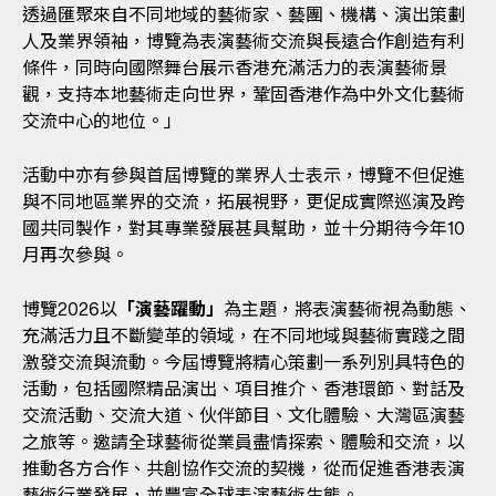
透過匯聚來自不同地域的藝術家、藝團、機構、演出策劃
人及業界領袖，博覽為表演藝術交流與長遠合作創造有利
條件，同時向國際舞台展示香港充滿活力的表演藝術景
觀，支持本地藝術走向世界，鞏固香港作為中外文化藝術
交流中心的地位。」
活動中亦有參與首屆博覽的業界人士表示，博覽不但促進
與不同地區業界的交流，拓展視野，更促成實際巡演及跨
國共同製作，對其專業發展甚具幫助，並十分期待今年10
月再次參與。
博覽2026以
「演藝躍動」
為主題，將表演藝術視為動態、
充滿活力且不斷變革的領域，在不同地域與藝術實踐之間
激發交流與流動。今屆博覽將精心策劃一系列別具特色的
活動，包括國際精品演出、項目推介、香港環節、對話及
交流活動、交流大道、伙伴節目、文化體驗、大灣區演藝
之旅等。邀請全球藝術從業員盡情探索、體驗和交流，以
推動各方合作、共創協作交流的契機，從而促進香港表演
藝術行業發展，並豐富全球表演藝術生態。