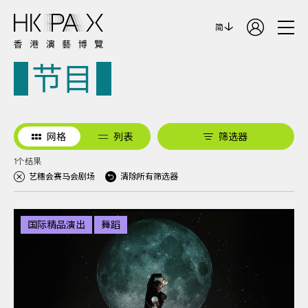
简
节目
网格
列表
筛选器
1个结果
艺穗会赛马会剧场
清除所有筛选器
国际精品演出
舞蹈